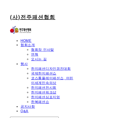
(사)전주패션협회
HOME
협회소개
협회장 인사말
연혁
오시는 길
행사
한지패션디자인경진대회
국제한지패션쇼
코스튬플레이패션쇼, 어린
이세계민속의상
한지패션전시회
한지패션워크샵
한지패션심포지엄
한복패션쇼
공지사항
Q&A