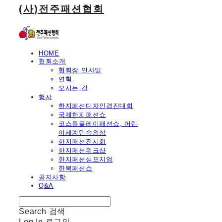
(사)전주패션협회
HOME
협회소개
협회장 인사말
연혁
오시는 길
행사
한지패션디자인경진대회
국제한지패션쇼
코스튬플레이패션쇼, 어린
이세계민속의상
한지패션전시회
한지패션워크샵
한지패션심포지엄
한복패션쇼
공지사항
Q&A
Search
검색
Log In
로그인