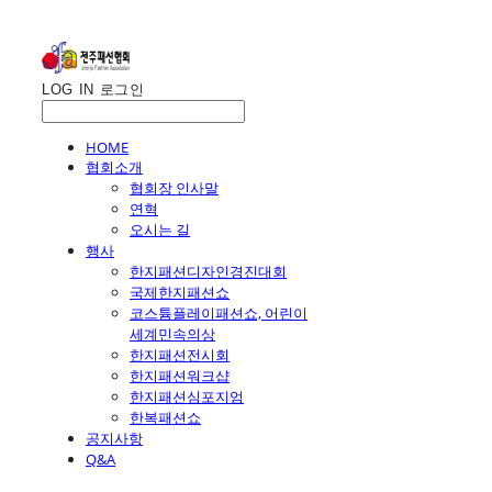
LOG IN
로그인
HOME
협회소개
협회장 인사말
연혁
오시는 길
행사
한지패션디자인경진대회
국제한지패션쇼
코스튬플레이패션쇼, 어린이
세계민속의상
한지패션전시회
한지패션워크샵
한지패션심포지엄
한복패션쇼
공지사항
Q&A