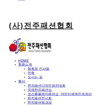
(사)전주패션협회
HOME
협회소개
협회장 인사말
연혁
오시는 길
행사
한지패션디자인경진대회
국제한지패션쇼
코스튬플레이패션쇼, 어린이세계민속의상
한지패션전시회
한지패션워크샵