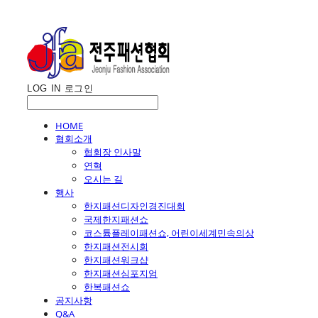
LOG IN
로그인
HOME
협회소개
협회장 인사말
연혁
오시는 길
행사
한지패션디자인경진대회
국제한지패션쇼
코스튬플레이패션쇼, 어린이세계민속의상
한지패션전시회
한지패션워크샵
한지패션심포지엄
한복패션쇼
공지사항
Q&A