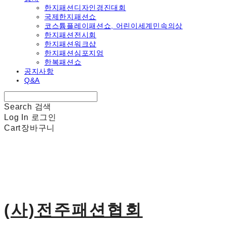
한지패션디자인경진대회
국제한지패션쇼
코스튬플레이패션쇼, 어린이세계민속의상
한지패션전시회
한지패션워크샵
한지패션심포지엄
한복패션쇼
공지사항
Q&A
Search
검색
Log In
로그인
Cart
장바구니
(사)전주패션협회